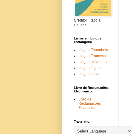
Crédito: Fitacola
Collage
Livros em Lingua
Estrangeira
Lingua Espanhola
Lingua Francesa
Lingua Holandesa
Lingua Inglesa
Lingua Italiana
Livro de Reclamações
Electronico
Livro de
Reclamações
Electronico
Translation