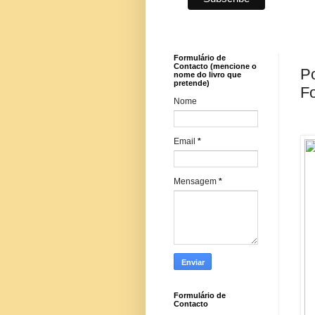
Formulário de
Contacto (mencione o
Po
nome do livro que
pretende)
F
Nome
Email
*
Mensagem
*
Formulário de
Contacto