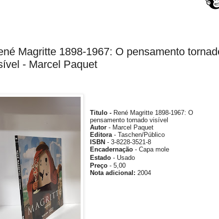
ené Magritte 1898-1967: O pensamento tornad
sível - Marcel Paquet
Titulo -
René Magritte 1898-1967: O
pensamento tornado visível
Autor
- Marcel Paquet
Editora
- Taschen/Público
ISBN
-
3-8228-3521-8
Encadernação
- Capa mole
Estado
- Usado
Preço
- 5,00
Nota
adicional
:
2004