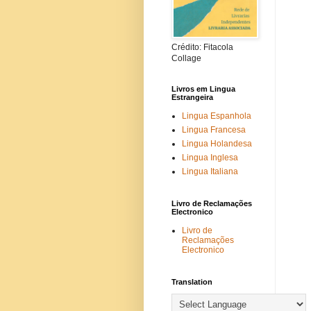
Crédito: Fitacola
Collage
Livros em Lingua
Estrangeira
Lingua Espanhola
Lingua Francesa
Lingua Holandesa
Lingua Inglesa
Lingua Italiana
Livro de Reclamações
Electronico
Livro de
Reclamações
Electronico
Translation