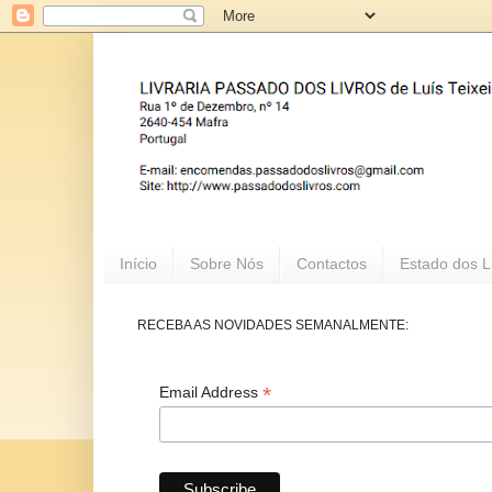
Início
Sobre Nós
Contactos
Estado dos L
RECEBA AS NOVIDADES SEMANALMENTE:
*
Email Address