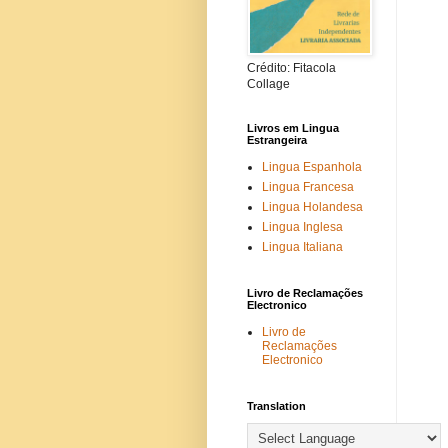
Crédito: Fitacola
Collage
Livros em Lingua
Estrangeira
Lingua Espanhola
Lingua Francesa
Lingua Holandesa
Lingua Inglesa
Lingua Italiana
Livro de Reclamações
Electronico
Livro de
Reclamações
Electronico
Translation