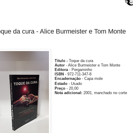
que da cura - Alice Burmeister e Tom Monte
Titulo -
Toque da cura
Autor
- Alice Burmeister e Tom Monte
Editora
- Pergaminho
ISBN
- 972-711-347-8
Encadernação
- Capa mole
Estado
- Usado
Preço
- 20,00
Nota
adicional
:
2001
, manchado no corte