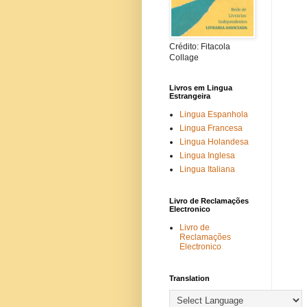
Crédito: Fitacola
Collage
Livros em Lingua
Estrangeira
Lingua Espanhola
Lingua Francesa
Lingua Holandesa
Lingua Inglesa
Lingua Italiana
Livro de Reclamações
Electronico
Livro de
Reclamações
Electronico
Translation