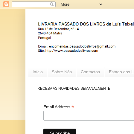
Início
Sobre Nós
Contactos
Estado dos L
RECEBA AS NOVIDADES SEMANALMENTE:
*
Email Address