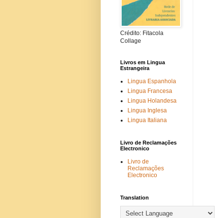
Crédito: Fitacola
Collage
Livros em Lingua
Estrangeira
Lingua Espanhola
Lingua Francesa
Lingua Holandesa
Lingua Inglesa
Lingua Italiana
Livro de Reclamações
Electronico
Livro de
Reclamações
Electronico
Translation