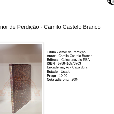
or de Perdição - Camilo Castelo Branco
Titulo -
Amor de Perdição
Autor
- Camilo Castelo Branco
Editora
- Colecionáveis RBA
ISBN
- 9788410573703
Encadernação
- Capa dura
Estado
- Usado
Preço
- 10,00
Nota
adicional
:
2004