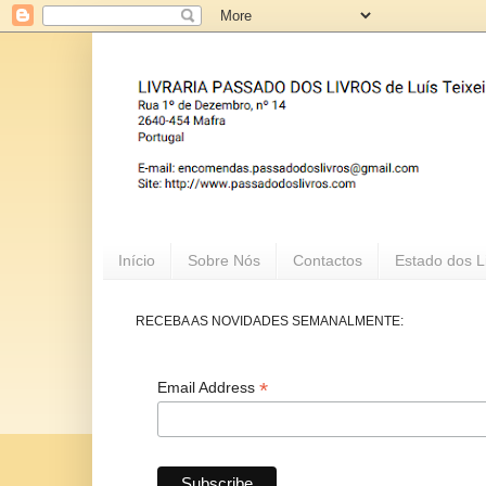
Início
Sobre Nós
Contactos
Estado dos L
RECEBA AS NOVIDADES SEMANALMENTE:
*
Email Address