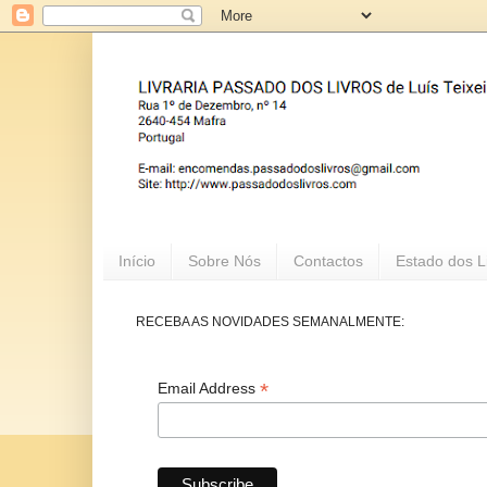
Início
Sobre Nós
Contactos
Estado dos L
RECEBA AS NOVIDADES SEMANALMENTE:
*
Email Address