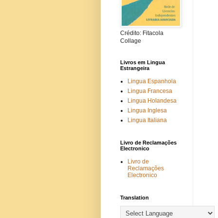
Crédito: Fitacola
Collage
Livros em Lingua
Estrangeira
Lingua Espanhola
Lingua Francesa
Lingua Holandesa
Lingua Inglesa
Lingua Italiana
Livro de Reclamações
Electronico
Livro de
Reclamações
Electronico
Translation