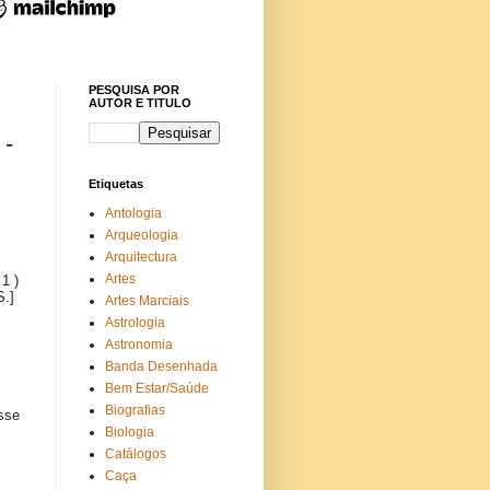
PESQUISA POR
AUTOR E TITULO
-
Etiquetas
Antologia
Arqueologia
Arquitectura
Artes
1 )
.]
Artes Marciais
Astrologia
Astronomia
Banda Desenhada
Bem Estar/Saúde
Biografias
sse
Biologia
Catálogos
Caça