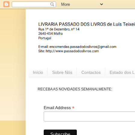
Início
Sobre Nós
Contactos
Estado dos L
RECEBA AS NOVIDADES SEMANALMENTE:
*
Email Address