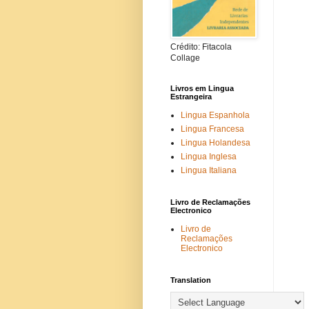
Crédito: Fitacola
Collage
Livros em Lingua
Estrangeira
Lingua Espanhola
Lingua Francesa
Lingua Holandesa
Lingua Inglesa
Lingua Italiana
Livro de Reclamações
Electronico
Livro de
Reclamações
Electronico
Translation