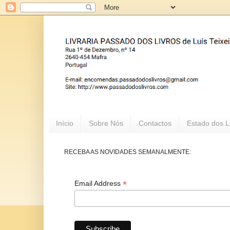
Início
Sobre Nós
Contactos
Estado dos L
RECEBA AS NOVIDADES SEMANALMENTE:
*
Email Address