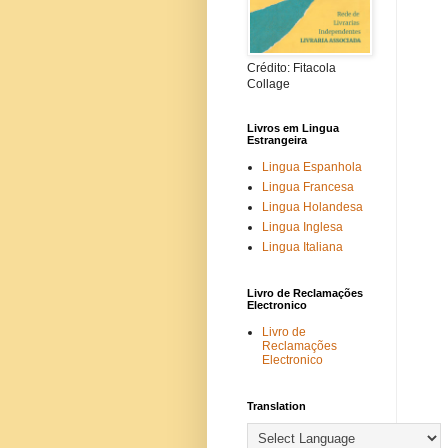
Crédito: Fitacola
Collage
Livros em Lingua
Estrangeira
Lingua Espanhola
Lingua Francesa
Lingua Holandesa
Lingua Inglesa
Lingua Italiana
Livro de Reclamações
Electronico
Livro de
Reclamações
Electronico
Translation