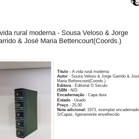
vida rural moderna - Sousa Veloso & Jorge
rrido & José Maria Bettencourt(Coords.)
Titulo -
A vida rural moderna
Autor
- Sousa Veloso & Jorge Garrido & Jos
Maria Bettencourt(Coords.)
Editora
-
Editorial O Século
ISBN
- N/D
Encadernação
- Capa dura
Estado
- Usado
Preço
- 25,00
Nota
adicional
:
1973, exemplar encadernad
S/Capas, ligeiramente envelhecido