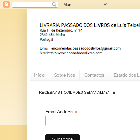
Início
Sobre Nós
Contactos
Estado dos L
RECEBA AS NOVIDADES SEMANALMENTE:
*
Email Address