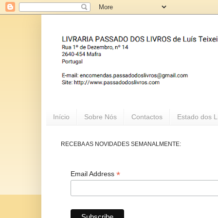
Início
Sobre Nós
Contactos
Estado dos L
RECEBA AS NOVIDADES SEMANALMENTE:
*
Email Address