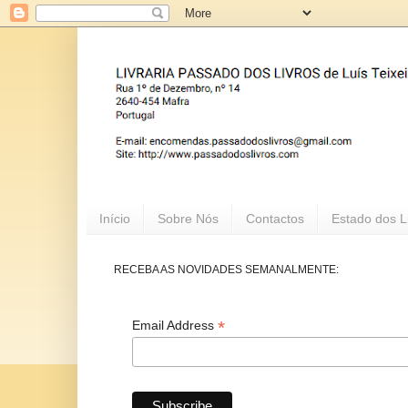
Início
Sobre Nós
Contactos
Estado dos L
RECEBA AS NOVIDADES SEMANALMENTE:
*
Email Address