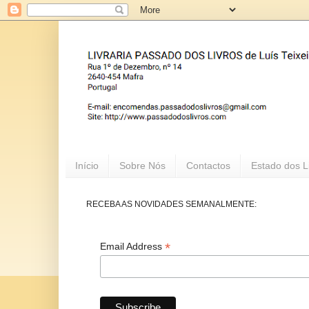
Início
Sobre Nós
Contactos
Estado dos L
RECEBA AS NOVIDADES SEMANALMENTE:
*
Email Address