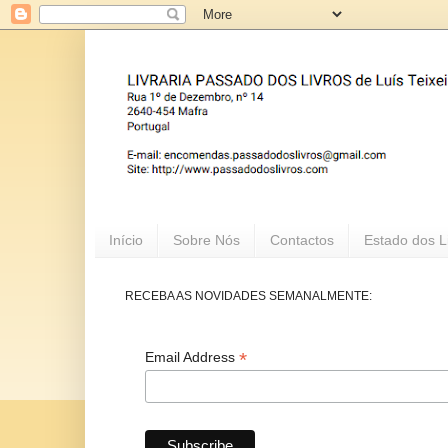
Início
Sobre Nós
Contactos
Estado dos L
RECEBA AS NOVIDADES SEMANALMENTE:
*
Email Address