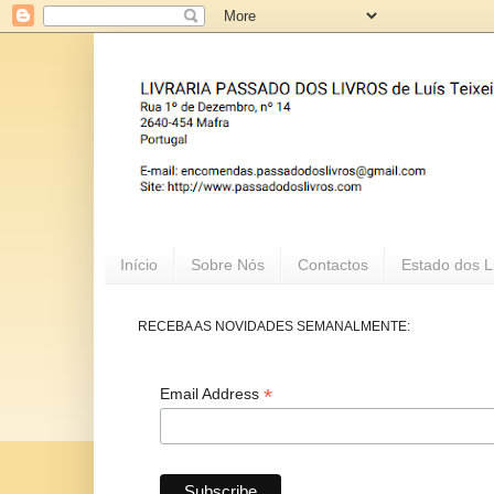
Início
Sobre Nós
Contactos
Estado dos L
RECEBA AS NOVIDADES SEMANALMENTE:
*
Email Address