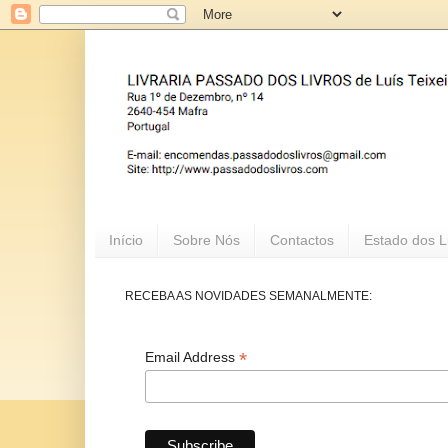
Início
Sobre Nós
Contactos
Estado dos L
RECEBA AS NOVIDADES SEMANALMENTE:
*
Email Address