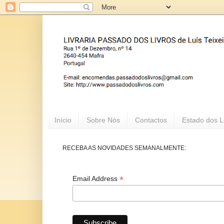
Início
Sobre Nós
Contactos
Estado dos L
RECEBA AS NOVIDADES SEMANALMENTE:
*
Email Address