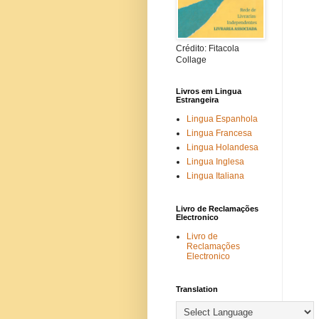
Crédito: Fitacola
Collage
Livros em Lingua
Estrangeira
Lingua Espanhola
Lingua Francesa
Lingua Holandesa
Lingua Inglesa
Lingua Italiana
Livro de Reclamações
Electronico
Livro de
Reclamações
Electronico
Translation