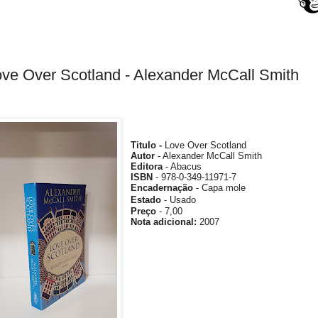
ve Over Scotland - Alexander McCall Smith
Titulo -
Love Over Scotland
Autor
- Alexander McCall Smith
Editora
- Abacus
ISBN
- 978-0-349-11971-7
Encadernação
- Capa mole
Estado
- Usado
Preço
- 7,00
Nota
adicional
:
2007