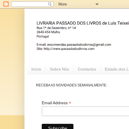
Início
Sobre Nós
Contactos
Estado dos L
RECEBA AS NOVIDADES SEMANALMENTE:
*
Email Address