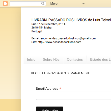
Início
Sobre Nós
Contactos
Estado dos L
RECEBA AS NOVIDADES SEMANALMENTE:
*
Email Address