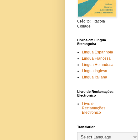
Crédito: Fitacola
Collage
Livros em Lingua
Estrangeira
Lingua Espanhola
Lingua Francesa
Lingua Holandesa
Lingua Inglesa
Lingua Italiana
Livro de Reclamações
Electronico
Livro de
Reclamações
Electronico
Translation