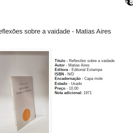
flexões sobre a vaidade - Matias Aires
Titulo -
Reflexões sobre a vaidade
Autor
- Matias Aires
Editora
- Editorial Estampa
ISBN
- N/D
Encadernação
- Capa mole
Estado
- Usado
Preço
- 10,00
Nota
adicional
:
1971