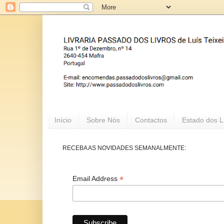
Início
Sobre Nós
Contactos
Estado dos L
RECEBA AS NOVIDADES SEMANALMENTE:
*
Email Address